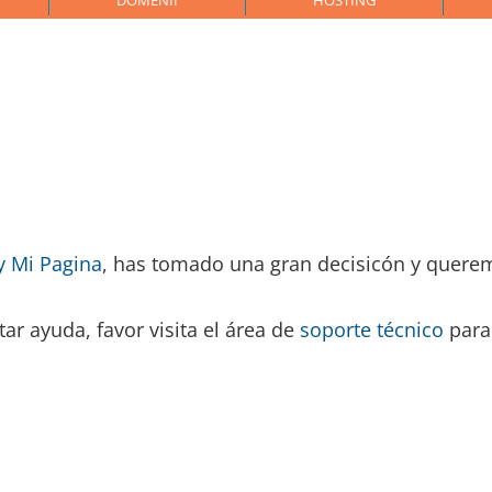
DOMENII
HOSTING
!
y Mi Pagina
, has tomado una gran decisicón y querem
ar ayuda, favor visita el área de
soporte técnico
para