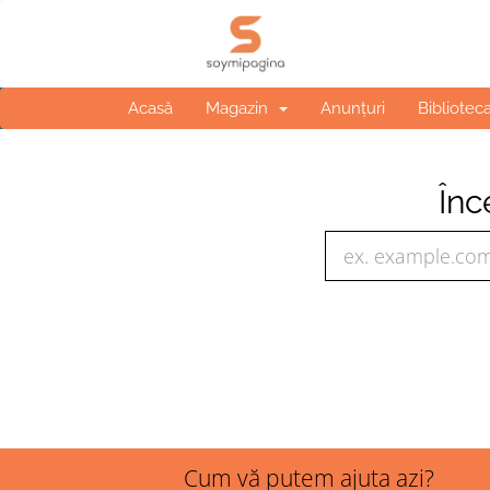
Acasă
Magazin
Anunțuri
Bibliotec
Înc
Cum vă putem ajuta azi?