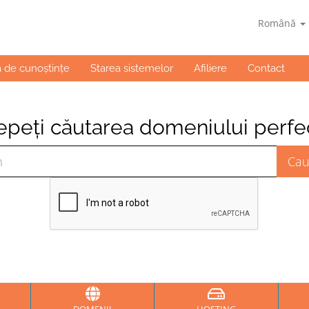
Română
a de cunoștințe
Starea sistemelor
Afiliere
Contact
epeți căutarea domeniului perfect