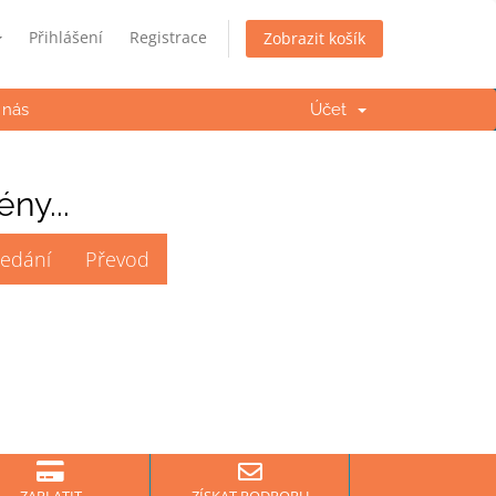
Přihlášení
Registrace
Zobrazit košík
 nás
Účet
ny...