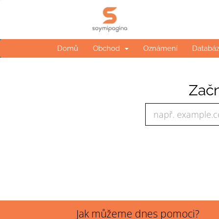
Domů
Obchod
Oznámení
Databáz
Začn
Jak můžeme dnes pomoci?