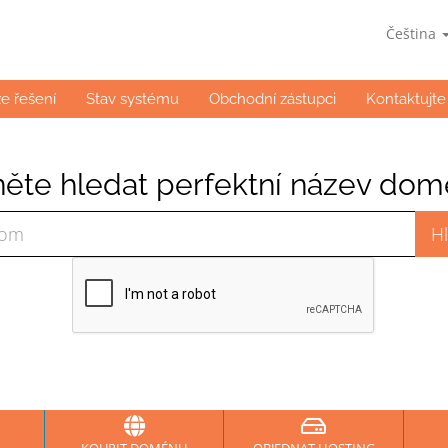
Čeština
e řešení
Stav systému
Obchodní zástupci
Kontaktujte
ěte hledat perfektní název domé