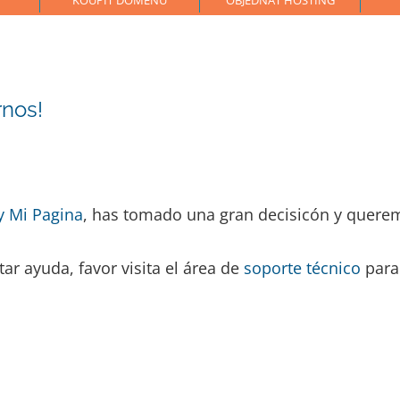
KOUPIT DOMÉNU
OBJEDNAT HOSTING
rnos!
y Mi Pagina
, has tomado una gran decisicón y querem
ar ayuda, favor visita el área de
soporte técnico
para